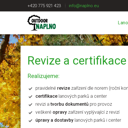
+420 775 921 423
info@naplno.eu
Lano
Revize a certifikace
Realizujeme:
pravidelné
revize
zařízení dle norem (roční kon
certifikace
lanových parků a center
revizi a
tvorbu dokumentů
pro provoz
veškeré
opravy
zařízení vyplývající z revizí
úpravy a dostavby
lanových parků i center