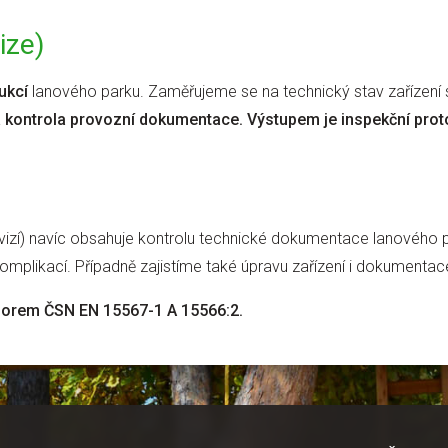
ize)
rukcí
lanového parku. Zaměřujeme se na technický stav zařízení 
á
kontrola provozní dokumentace.
Výstupem je inspekční prot
revizí) navíc obsahuje kontrolu technické dokumentace lanového
komplikací. Případně zajistíme také úpravu zařízení i dokumentace
 norem ČSN EN 15567-1 A 15566:2.